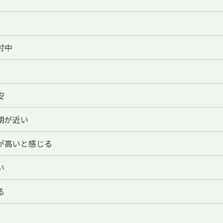
討中
安
期が近い
が高いと感じる
い
る