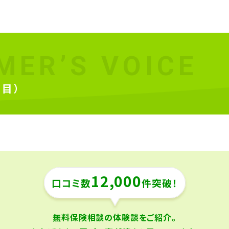
MER’S VOICE
目）
12,000
口コミ数
件突破！
無料保険相談の体験談をご紹介。