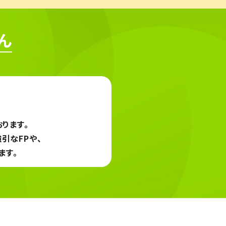
ん
おります。
引なFPや、
ます。