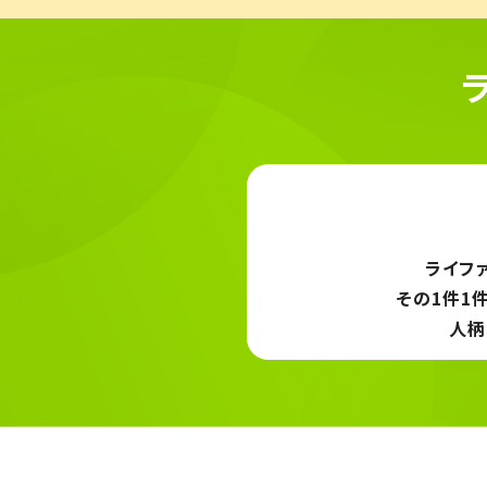
ライファ
その1件1
人柄