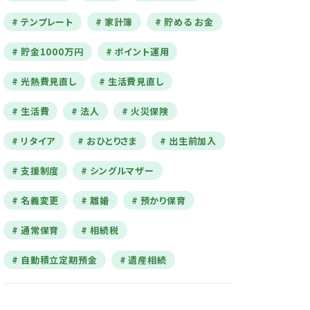
テンプレート
家計簿
貯める お金
貯金1000万円
ポイント運用
光熱費見直し
生活費見直し
生活費
法人
火災保険
リタイア
おひとりさま
出生前加入
支援制度
シングルマザー
名義変更
離婚
預かり保育
通常保育
相続税
自動積立定期預金
遺産相続