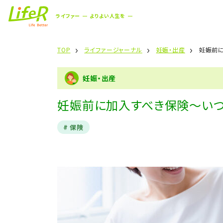
ライファー
よりよい人生を
TOP
ライファージャーナル
妊娠・出産
妊娠前
妊娠・出産
妊娠前に加入すべき保険～いつ
保険