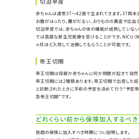
切迫早産
赤ちゃんは通常37〜42週で生まれてきます。37周
お腹がはったり、腰がだるい、おりものの異変や出血
切迫早産では、赤ちゃんの体の機能が成熟していない
では高度な新生児医療を受けることができ、NICU（Neona
ヶ月ほど入院して治療してもらうことが可能です。
帝王切開
帝王切開は母親か赤ちゃんに何か問題が起きて自然
帝王切開には2種類あります。帝王切開で出産した
と診断されたときに手術の予定を決めて行う“予定帝
急帝王切開”です。
どれくらい前から保険加入するべき
民間の保険に加入すべき時期につい説明します。