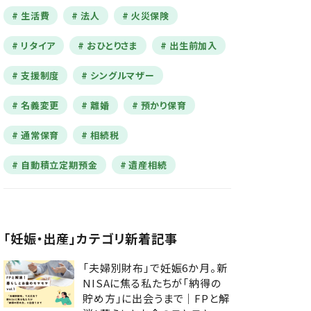
生活費
法人
火災保険
リタイア
おひとりさま
出生前加入
支援制度
シングルマザー
名義変更
離婚
預かり保育
通常保育
相続税
自動積立定期預金
遺産相続
「妊娠・出産」カテゴリ新着記事
「夫婦別財布」で妊娠6か月。新
NISAに焦る私たちが「納得の
貯め方」に出会うまで｜FPと解