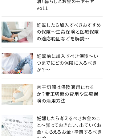
消！暮らしとお金のモヤモヤ
vol.1
妊娠したら加入すべきおすすめ
の保険～生命保険と医療保険
の適応範囲などを解説～
妊娠前に加入すべき保険～い
つまでにどの保険に入るべき
か？～
帝王切開は保険適用になる
か？帝王切開の費用や医療保
険の活用方法
妊娠したら考えるべきお金のこ
と～知っておきたい、出ていくお
金・もらえるお金・準備するべき