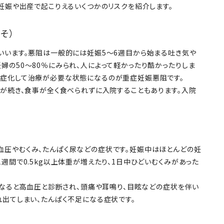
妊娠や出産で起こりえるいくつかのリスクを紹介します。
そ）
いいます。悪阻は一般的には妊娠5～6週目から始まる吐き気や
婦の50〜80％にみられ、人によって軽かったり酷かったりしま
重症化して治療が必要な状態になるのが重症妊娠悪阻です。
吐が続き、食事が全く食べられずに入院することもあります。入院
血圧やむくみ、たんぱく尿などの症状です。妊娠中はほとんどの妊
週間で0.5kg以上体重が増えたり、1日中ひどいむくみがあった
になると高血圧と診断され、頭痛や耳鳴り、目眩などの症状を伴い
れ出てしまい、たんぱく不足になる症状です。