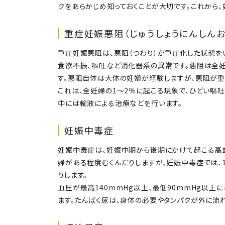
クをあらかじめ知っておくことが大切です。これから、
重症妊娠悪阻（じゅうしょうにんしんお
重症妊娠悪阻は、悪阻（つわり）が重症化した状態を
食欲不振、嘔吐など消化器系の異常です。悪阻は全妊
す。悪阻自体は大体の妊婦が経験しますが、悪阻が
これは、全妊婦の1〜2％に起こる現象で、ひどい嘔
中には輸液による治療などを行います。
妊娠中毒症
妊娠中毒症は、妊娠中期から後期にかけて起こる高
婦がある程度むくんだりしますが、妊娠中毒症では、1
りします。
血圧が最高140mmHg以上、最低90mmHg以上
ます。たんぱく尿は、身体の必要やタンパクが外に流