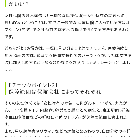
がいい？
女性保険の基本構造は「一般的な医療保険＋女性特有の病気への手
厚い保障」ということは、すでに一般的な医療保険に入っている方はオ
プション（特約）で女性特有の病気への備えを厚くする方法もあるわけ
です。
どちらがよりお得かは、一概に言い切ることはできません。医療保険に
加入済みの方は、希望する保障が特約でカバーできるか、または女性保
険に加入し直すとどうなるのかなどを念入りにシミュレーションしまし
ょう。
【チェックポイント2】
保障範囲は保険会社によってそれぞれ
多くの女性保険では「女性特有の病気」に乳がんや子宮がん、卵巣が
ん、子宮筋腫や子宮内膜症、卵巣のう腫などの病気と、帝王切開、妊娠
高血圧症候群などの妊娠出産時のトラブルが保障の範囲に含まれま
す。
また、甲状腺障害やリウマチなども対象となるものや、自然分娩や不妊