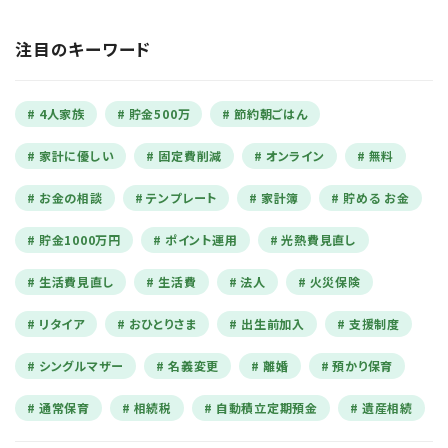
注目のキーワード
4人家族
貯金500万
節約朝ごはん
家計に優しい
固定費削減
オンライン
無料
お金の相談
テンプレート
家計簿
貯める お金
貯金1000万円
ポイント運用
光熱費見直し
生活費見直し
生活費
法人
火災保険
リタイア
おひとりさま
出生前加入
支援制度
シングルマザー
名義変更
離婚
預かり保育
通常保育
相続税
自動積立定期預金
遺産相続