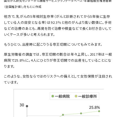
国立がん研究センターがん情報サービスグラフデータベース「年齢階級別罹患者数
（全国推計値）」をもとに作成
他方で、乳がんの5年相対生存率（がんと診断されてから5年後に生存
している人の目安となる率）は92.3％と他のがんより高い数値に。手術
などの治療のあとも、再発を防ぐ治療や検査などで長くお付き合いして
いくケースが多いと考えられます。
もうひとつ、出産時に起こりうる帝王切開についてもみてみます。
厚生労働省の調査では、帝王切開の割合は年々上昇し、2017年は一般
病院で25.8％に。4人にひとりが帝王切開での出産をしていることにな
ります。
このような、女性ならではのリスクへの備えとして女性保険が注目され
ています。