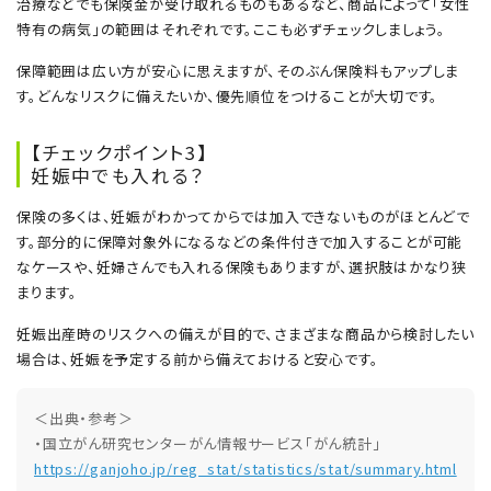
治療などでも保険金が受け取れるものもあるなど、商品によって「女性
特有の病気」の範囲はそれぞれです。ここも必ずチェックしましょう。
保障範囲は広い方が安心に思えますが、そのぶん保険料もアップしま
す。どんなリスクに備えたいか、優先順位をつけることが大切です。
【チェックポイント3】
妊娠中でも入れる？
保険の多くは、妊娠がわかってからでは加入できないものがほとんどで
す。部分的に保障対象外になるなどの条件付きで加入することが可能
なケースや、妊婦さんでも入れる保険もありますが、選択肢はかなり狭
まります。
妊娠出産時のリスクへの備えが目的で、さまざまな商品から検討したい
場合は、妊娠を予定する前から備えておけると安心です。
＜出典・参考＞
・国立がん研究センターがん情報サービス「がん統計」
https://ganjoho.jp/reg_stat/statistics/stat/summary.html