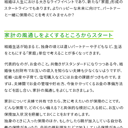
結婚は人生における大きなライフイベントであり、新たな「家庭」形成の
スタートラインでもあります。よりハッピーな未来に向けて、パートナー
と一緒に保険のことを考えてみませんか？
家計の風通しをよくするところからスタート
結婚生活が始まると、独身の頃とは違いパートナーや子どもなど、生活
をともにする「家庭」単位で考えることが多くなってきます。
代表的なのが、お金のこと。共働きがスタンダードになりつつある今、結
婚後も別財布でお互いの収入を知らない夫婦も少なくないようですが、
妊娠・出産や子育て、住宅購入などにはお金の課題がつきものです。ま
ずは、夫婦間でお金の管理や貯め方、今後かかってくるお金の準備方法
などを話し合い、家計の風通しをよくしておきましょう。
家計について夫婦で共有できたら、次に考えたいのが保険のことです。
どんな保険で、どのくらい備える？と具体的な検討に入る前に、お互いの
保険加入状況を把握しておくことをおすすめします。
独身のときに入った保険のほか、もしかしたら親が加入している自分名
義の保険があったり、会社の福利厚生などで加入している保険があった