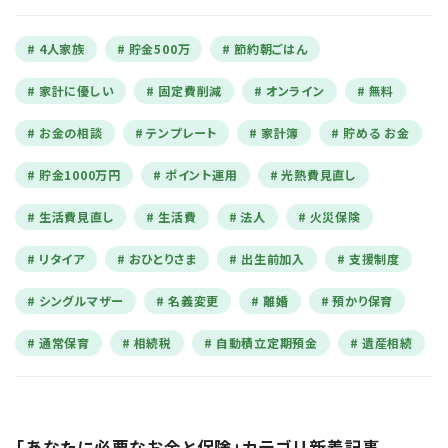
4人家族
貯金500万
節約朝ごはん
家計に優しい
固定費削減
オンライン
無料
お金の相談
テンプレート
家計簿
貯める お金
貯金1000万円
ポイント運用
光熱費見直し
生活費見直し
生活費
法人
火災保険
リタイア
おひとりさま
出生前加入
支援制度
シングルマザー
名義変更
離婚
預かり保育
通常保育
相続税
自動積立定期預金
遺産相続
「あなたに必要なお金と保険」カテゴリ新着記事