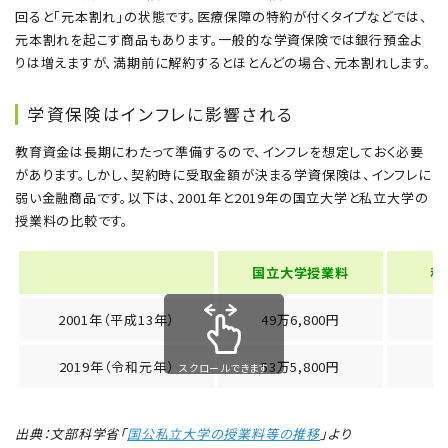
回ると「元本割れ」の状態です。医療保障の特約が付くタイプなどでは、
元本割れを起こす商品もあります。一般的な学資保険では銀行預金よ
りは増えますが、満期前に解約するとほとんどの場合、元本割れします。
学資保険はインフレに影響される
教育資金は長期にわたって準備するので、インフレを想定しておく必要
があります。しかし、契約時に受取金額が決まる学資保険は、インフレに
弱い金融商品です。以下は、2001年と2019年の国立大学と私立大学の
授業料の比較です。
国立大学授業料
私
2001年（平成13年）
49万6,800円
2019年（令和元年）
53万5,800円
スクロールできます
出典：文部科学省「
国公私立大学の授業料等の推移
」より