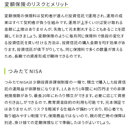
変額保険のリスクとメリット
変額保険の保険料は契約者が選んだ投資信託で運用され、運用の成
果はすべて契約者が負う仕組みです。運用が上手くいけば受け取れる
金額に上限はありませんが、失敗して元本割れすることもあることを認
識しておきましょう。変額保険のように毎月同じ保険料で値段の変化す
る投資信託を買い付ける方法は、投資信託の購入金額を均す効果があ
ります。投資信託が値下がりしても、同じ保険料で多くの数量が買える
ため、長期での資産形成が期待できるのです。
つみたてNISA
つみたてNISAは少額投資非課税制度の一種で、積立で購入した投資信
託の運用益が非課税になります。1人あたり1年間に40万円までの非課
税限度額があり、最長20年にわたり積立ができます。必要に応じて資産
の引き出しができるので、教育資金目的の利用も可能です。元本保証で
はありませんが、リスクを軽減する仕組みが備わっており、初心者でも
取り組みやすい制度です。保険商品ではないので、親の死亡時の保障は
別途、掛け捨ての定期保険などで準備したほうがよいでしょう。