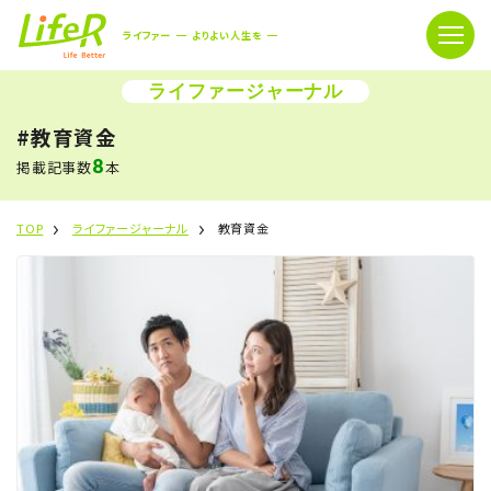
ライファー
よりよい人生を
ライファージャーナル
#教育資金
8
掲載記事数
本
TOP
ライファージャーナル
教育資金