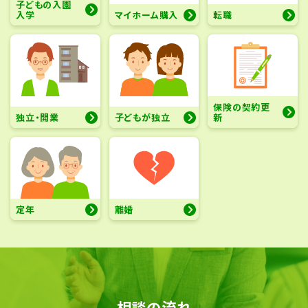
子どもの入園
入学
マイホーム購入
転職
保険の契約更
独立・開業
子どもが独立
新
定年
離婚
相談の流れ