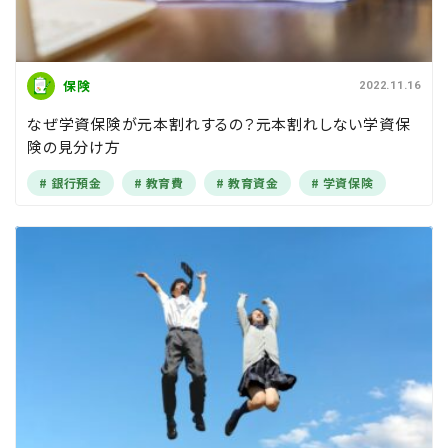
保険
2022.11.16
なぜ学資保険が元本割れするの？元本割れしない学資保
険の見分け方
銀行預金
教育費
教育資金
学資保険