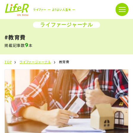
ライファー
よりよい人生を
ライファージャーナル
#教育費
9
掲載記事数
本
TOP
ライファージャーナル
教育費